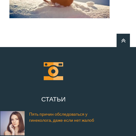
СТАТЬИ
Пять причин обследоваться у
гинеколога, даже если нет жалоб