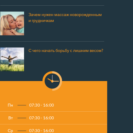
Зачем нужен массаж новорожденным
и грудничкам
С чего начать борьбу с лишним весом?
Пн
07:30 - 16:00
Вт
07:30 - 16:00
Ср
07:30 - 16:00