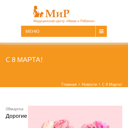
МЕНЮ
C 8 МАРТА!
Главная
Новости
C 8 Марта!
08
марта
Дорогие