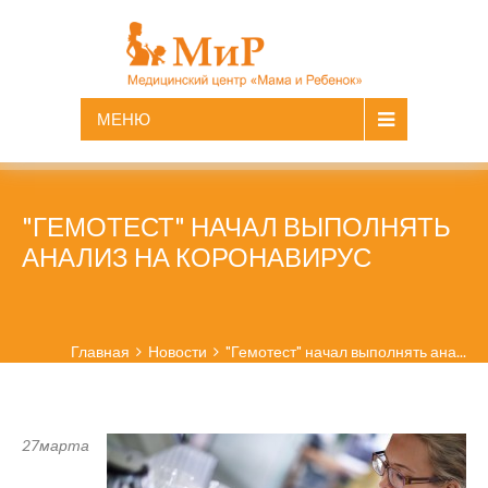
МЕНЮ
"ГЕМОТЕСТ" НАЧАЛ ВЫПОЛНЯТЬ
АНАЛИЗ НА КОРОНАВИРУС
Главная
Новости
"Гемотест" начал выполнять ана...
27
марта